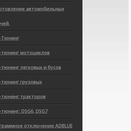
отовление автомобильных
чей.
-Тюнинг
-тюнинг мотоциклов
-тюнинг легковых и бусов
-тюнинг грузовых
-тюнинг тракторов
-тюнинг: DSG6, DSG7
граммное отключение ADBLUE