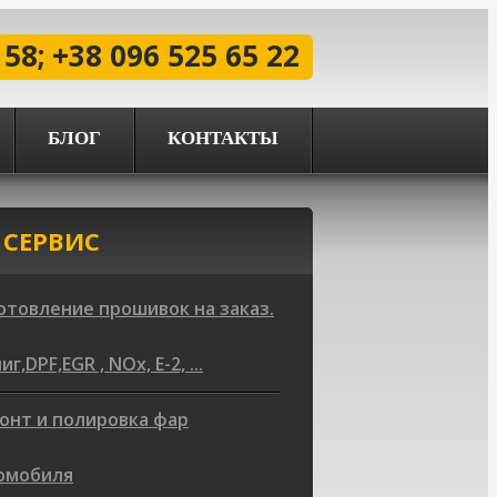
 58; +38 096 525 65 22
БЛОГ
КОНТАКТЫ
 СЕРВИС
отовление прошивок на заказ.
г,DPF,EGR , NOx, Е-2, ...
онт и полировка фар
омобиля