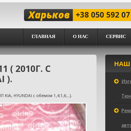
Харьков
+38 050 592 07
ГЛАВНАЯ
О НАС
СЕРВИС
НАШ
 ( 2010Г. С
 ).
Изг
 KIA, HYUNDAI с обемом 1,4;1,6;...).
Тюни
Рем
авт