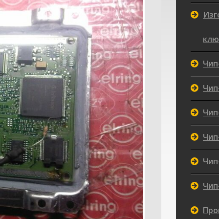
Изг
клю
Чип
Чип
Чип
Чип
Чип
Чип
Про