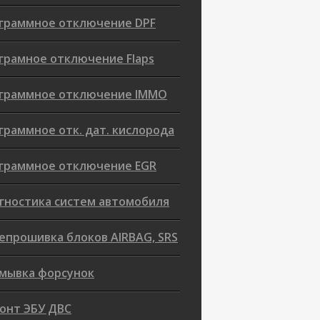
граммное отключение DPF
грамное отключение Flaps
граммное отключение IMMO
граммное отк. дат. кислорода
граммное отключение EGR
гностика систем автомобиля
епрошивка блоков AIRBAG, SRS
мывка форсунок
онт ЭБУ ДВС