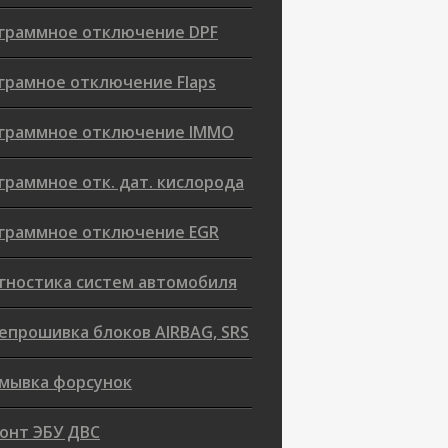
граммное отключение DPF
грамное отключение Flaps
граммное отключение IMMO
граммное отк. дат. кислорода
граммное отключение EGR
гностика систем автомобиля
епрошивка блоков AIRBAG, SRS
мывка форсунок
онт ЭБУ ДВС