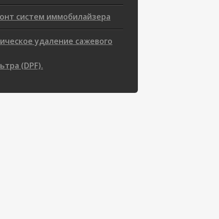
онт систем иммобилайзера
ическое удаление сажевого
ьтра (DPF).