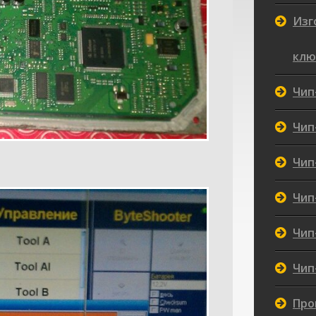
Изг
клю
Чип
Чип
Чип
Чип
Чип
Чип
Про