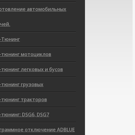
отовление автомобильных
чей.
-Тюнинг
-тюнинг мотоциклов
-тюнинг легковых и бусов
-тюнинг грузовых
-тюнинг тракторов
-тюнинг: DSG6, DSG7
граммное отключение ADBLUE