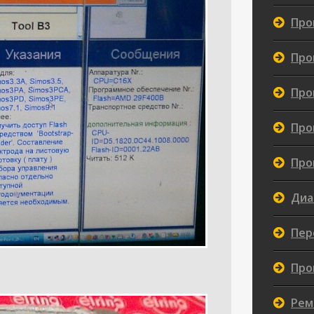
Про
Про
Про
Про
Про
Диа
Пер
Про
Рем