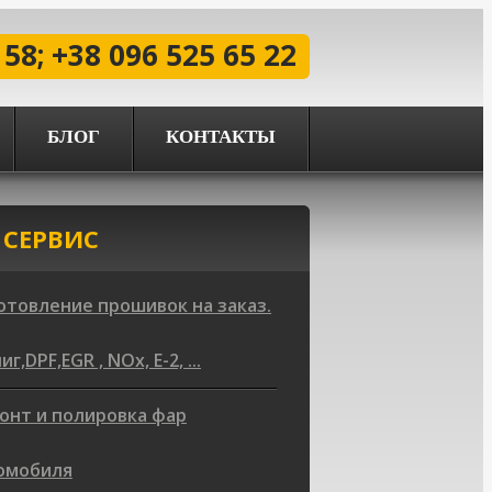
 58; +38 096 525 65 22
БЛОГ
КОНТАКТЫ
 СЕРВИС
отовление прошивок на заказ.
г,DPF,EGR , NOx, Е-2, ...
онт и полировка фар
омобиля