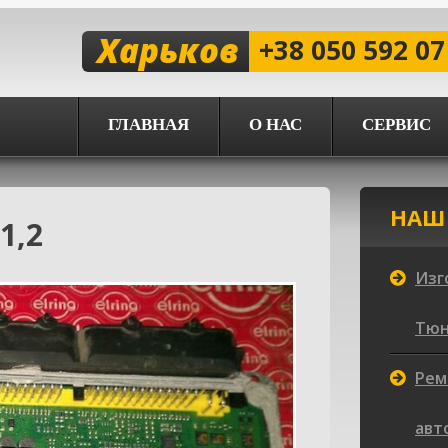
Харьков
+38 050 592 07
ГЛАВНАЯ
О НАС
СЕРВИС
НАШ
1,2
Изг
Тюни
Рем
авт