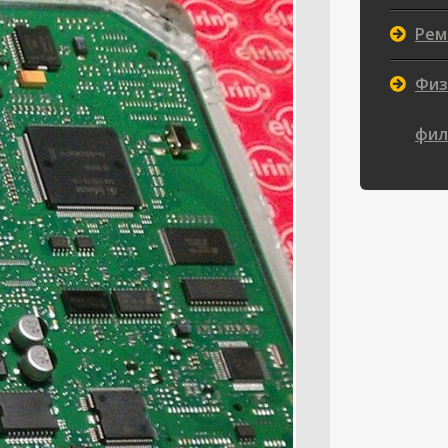
Рем
Физ
фил