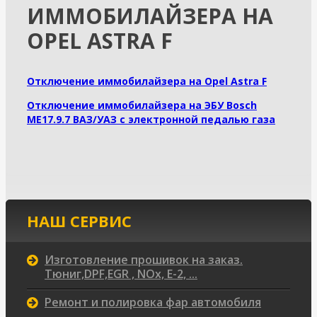
ИММОБИЛАЙЗЕРА НА
OPEL ASTRA F
Отключение иммобилайзера на Opel Astra F
Отключение иммобилайзера на ЭБУ Bosch
ME17.9.7 ВАЗ/УАЗ с электронной педалью газа
НАШ СЕРВИС
Изготовление прошивок на заказ.
Тюниг,DPF,EGR , NOx, Е-2, ...
Ремонт и полировка фар автомобиля