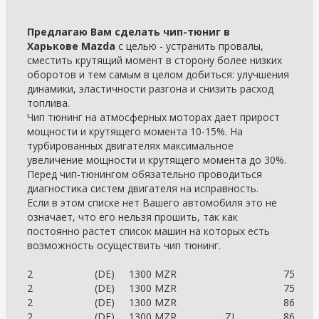
Предлагаю Вам сделать чип-тюниг в
Харькове Mazda
с целью - устранить провалы,
сместить крутящий момент в сторону более низких
оборотов и тем самым в целом добиться: улучшения
динамики, эластичности разгона и снизить расход
топлива.
Чип тюнинг на атмосферных моторах дает прирост
мощности и крутящего момента 10-15%. На
турбированных двигателях максимальное
увеличение мощности и крутящего момента до 30%.
Перед чип-тюнингом обязательно проводиться
диагностика систем двигателя на исправность.
Если в этом списке нет Вашего автомобиля это не
означает, что его нельзя прошить, так как
постоянно растет список машин на которых есть
возможность осуществить чип тюнинг.
2
(DE)
1300 MZR
75
2
(DE)
1300 MZR
75
2
(DE)
1300 MZR
86
2
(DE)
1300 MZR
ZJ
86