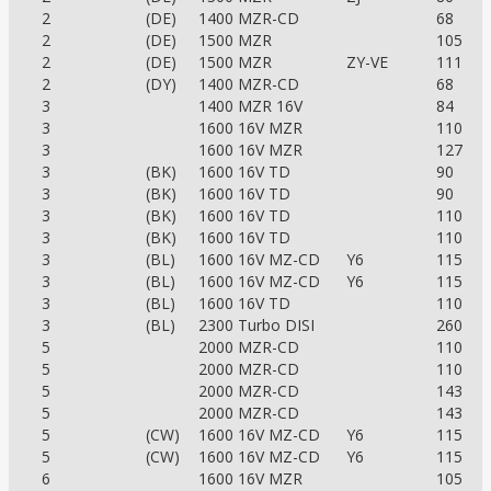
2
(DE)
1400 MZR-CD
68
2
(DE)
1500 MZR
105
2
(DE)
1500 MZR
ZY-VE
111
2
(DY)
1400 MZR-CD
68
3
1400 MZR 16V
84
3
1600 16V MZR
110
3
1600 16V MZR
127
3
(BK)
1600 16V TD
90
3
(BK)
1600 16V TD
90
3
(BK)
1600 16V TD
110
3
(BK)
1600 16V TD
110
3
(BL)
1600 16V MZ-CD
Y6
115
3
(BL)
1600 16V MZ-CD
Y6
115
3
(BL)
1600 16V TD
110
3
(BL)
2300 Turbo DISI
260
5
2000 MZR-CD
110
5
2000 MZR-CD
110
5
2000 MZR-CD
143
5
2000 MZR-CD
143
5
(CW)
1600 16V MZ-CD
Y6
115
5
(CW)
1600 16V MZ-CD
Y6
115
6
1600 16V MZR
105