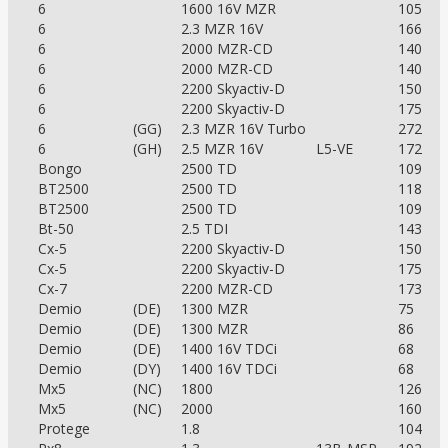
6
1600 16V MZR
105
6
2.3 MZR 16V
166
6
2000 MZR-CD
140
6
2000 MZR-CD
140
6
2200 Skyactiv-D
150
6
2200 Skyactiv-D
175
6
(GG)
2.3 MZR 16V Turbo
272
6
(GH)
2.5 MZR 16V
L5-VE
172
Bongo
2500 TD
109
BT2500
2500 TD
118
BT2500
2500 TD
109
Bt-50
2.5 TDI
143
Cx-5
2200 Skyactiv-D
150
Cx-5
2200 Skyactiv-D
175
Cx-7
2200 MZR-CD
173
Demio
(DE)
1300 MZR
75
Demio
(DE)
1300 MZR
86
Demio
(DE)
1400 16V TDCi
68
Demio
(DY)
1400 16V TDCi
68
Mx5
(NC)
1800
126
Mx5
(NC)
2000
160
Protege
1.8
104