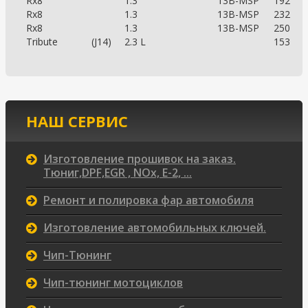
Rx8
1.3
13B-MSP
192
Rx8
1.3
13B-MSP
232
Rx8
1.3
13B-MSP
250
Tribute
(J14)
2.3 L
153
НАШ СЕРВИС
Изготовление прошивок на заказ.
Тюниг,DPF,EGR , NOx, Е-2, ...
Ремонт и полировка фар автомобиля
Изготовление автомобильных ключей.
Чип-Тюнинг
Чип-тюнинг мотоциклов