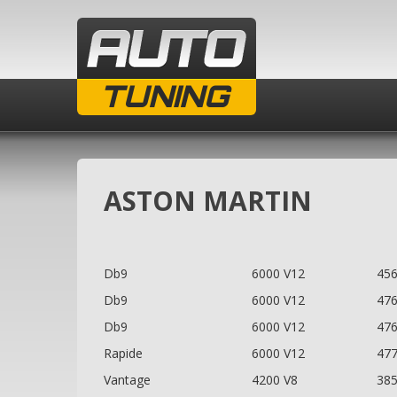
TUNING
ASTON MARTIN
Db9
6000 V12
45
Db9
6000 V12
47
Db9
6000 V12
47
Rapide
6000 V12
47
Vantage
4200 V8
38