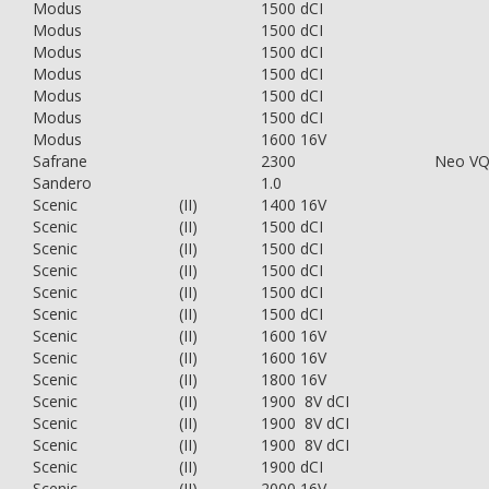
Modus
1500 dCI
Modus
1500 dCI
Modus
1500 dCI
Modus
1500 dCI
Modus
1500 dCI
Modus
1500 dCI
Modus
1600 16V
Safrane
2300
Neo V
Sandero
1.0
Scenic
(II)
1400 16V
Scenic
(II)
1500 dCI
Scenic
(II)
1500 dCI
Scenic
(II)
1500 dCI
Scenic
(II)
1500 dCI
Scenic
(II)
1500 dCI
Scenic
(II)
1600 16V
Scenic
(II)
1600 16V
Scenic
(II)
1800 16V
Scenic
(II)
1900 8V dCI
Scenic
(II)
1900 8V dCI
Scenic
(II)
1900 8V dCI
Scenic
(II)
1900 dCI
Scenic
(II)
2000 16V