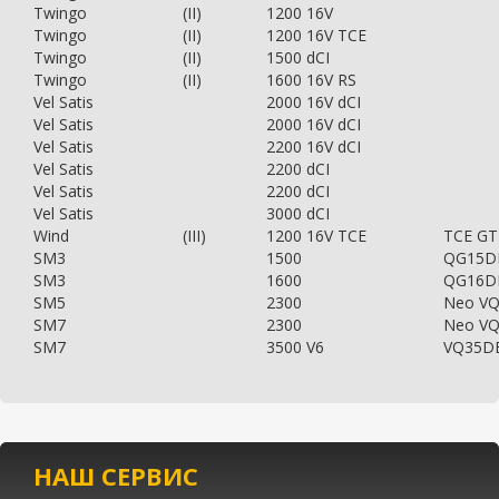
Twingo
(II)
1200 16V
Twingo
(II)
1200 16V TCE
Twingo
(II)
1500 dCI
Twingo
(II)
1600 16V RS
Vel Satis
2000 16V dCI
Vel Satis
2000 16V dCI
Vel Satis
2200 16V dCI
Vel Satis
2200 dCI
Vel Satis
2200 dCI
Vel Satis
3000 dCI
Wind
(III)
1200 16V TCE
TCE GT
SM3
1500
QG15D
SM3
1600
QG16D
SM5
2300
Neo V
SM7
2300
Neo V
SM7
3500 V6
VQ35D
НАШ СЕРВИС