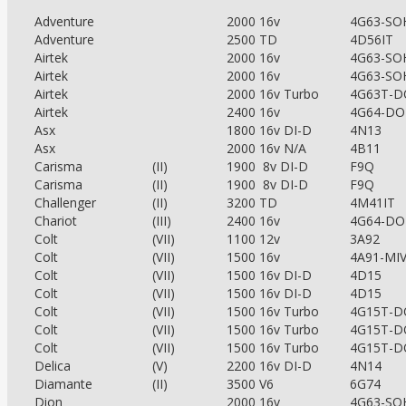
Adventure
2000 16v
4G63-SO
Adventure
2500 TD
4D56IT
Airtek
2000 16v
4G63-SO
Airtek
2000 16v
4G63-SO
Airtek
2000 16v Turbo
4G63T-
Airtek
2400 16v
4G64-D
Asx
1800 16v DI-D
4N13
Asx
2000 16v N/A
4B11
Carisma
(II)
1900 8v DI-D
F9Q
Carisma
(II)
1900 8v DI-D
F9Q
Challenger
(II)
3200 TD
4M41IT
Chariot
(III)
2400 16v
4G64-D
Colt
(VII)
1100 12v
3A92
Colt
(VII)
1500 16v
4A91-MI
Colt
(VII)
1500 16v DI-D
4D15
Colt
(VII)
1500 16v DI-D
4D15
Colt
(VII)
1500 16v Turbo
4G15T-
Colt
(VII)
1500 16v Turbo
4G15T-
Colt
(VII)
1500 16v Turbo
4G15T-
Delica
(V)
2200 16v DI-D
4N14
Diamante
(II)
3500 V6
6G74
Dion
2000 16v
4G63-SO