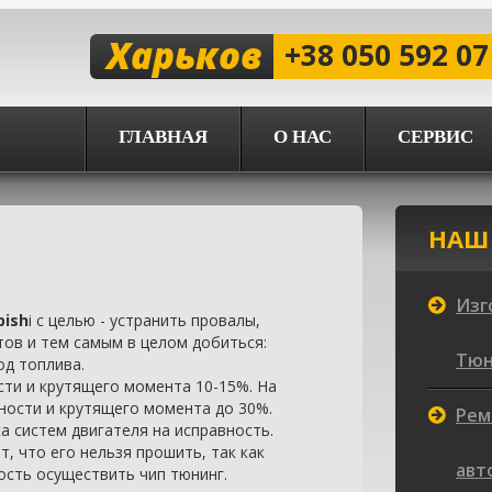
Харьков
+38 050 592 07
ГЛАВНАЯ
О НАС
СЕРВИС
НАШ
Изг
bish
i с целью - устранить провалы,
тов и тем самым в целом добиться:
Тюни
од топлива.
ти и крутящего момента 10-15%. На
ности и крутящего момента до 30%.
Рем
а систем двигателя на исправность.
, что его нельзя прошить, так как
авт
ость осуществить чип тюнинг.