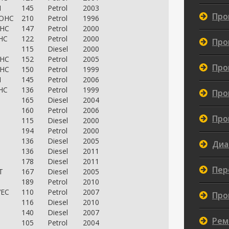
I
145
Petrol
2003
Про
DOHC
210
Petrol
1996
OHC
147
Petrol
2000
HC
122
Petrol
2000
Про
115
Diesel
2000
OHC
152
Petrol
2005
Про
OHC
150
Petrol
1999
I
145
Petrol
2006
HC
136
Petrol
1999
Про
165
Diesel
2004
160
Petrol
2006
Про
115
Diesel
2000
194
Petrol
2000
136
Diesel
2005
Диа
136
Diesel
2011
178
Diesel
2011
Пер
T
167
Diesel
2005
189
Petrol
2010
VEC
110
Petrol
2007
Про
116
Diesel
2010
140
Diesel
2007
Рем
105
Petrol
2004