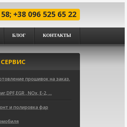
 58; +38 096 525 65 22
БЛОГ
КОНТАКТЫ
 СЕРВИС
отовление прошивок на заказ.
г,DPF,EGR , NOx, Е-2, ...
онт и полировка фар
омобиля