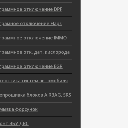
граммное отключение DPF
грамное отключение Flaps
граммное отключение IMMO
граммное отк. дат. кислорода
граммное отключение EGR
гностика систем автомобиля
епрошивка блоков AIRBAG, SRS
мывка форсунок
онт ЭБУ ДВС