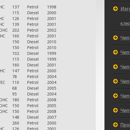
HC
137
Petrol
1998
Изг
115
Diesel
2000
HC
126
Petrol
2001
клю
HC
139
Petrol
2001
DOHC
202
Petrol
2002
OHC
160
Petrol
2001
Чип
150
Diesel
2010
150
Petrol
2010
Чип
102
Diesel
1999
115
Diesel
1999
160
Diesel
2001
Чип
OHC
147
Petrol
2000
78
Petrol
2004
Чип
VEC
110
Petrol
2004
68
Diesel
2005
95
Diesel
2004
Чип
DOHC
180
Petrol
2008
DOHC
150
Petrol
2005
Чип
DOHC
150
Petrol
2008
148
Diesel
2007
260
Petrol
2000
Про
HC
126
Petrol
2001