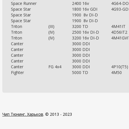
Space Runner
2400 16v
4G64-D
Space Star
1800 16v GDI
4G93-GD
Space Star
1900 8v DI-D
Space Star
1900 8v DI-D
Triton
(III)
3200 TD
4M41IT
Triton
(IV)
2500 16v DI-D
4D56IT2
Triton
(IV)
3200 16v DI-D
4M41GVI
Canter
3000 DDI
Canter
3000 DDI
Canter
3000 DDI
Canter
3000 DDI
Canter
FG 4x4
3000 DDI
4P10(T5)
Fighter
5000 TD
4M50
Чип Тюнинг. Харьков
.
© 2013 - 2023