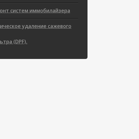
онт систем иммобилайзера
ическое удаление сажевого
ьтра (DPF).