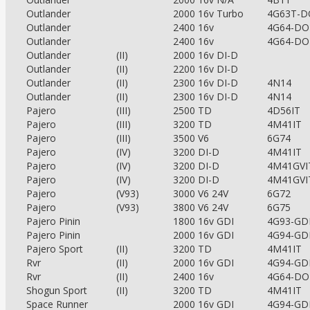
Outlander
2000 16v Turbo
4G63T-
Outlander
2400 16v
4G64-D
Outlander
2400 16v
4G64-D
Outlander
(II)
2000 16v DI-D
Outlander
(II)
2200 16v DI-D
Outlander
(II)
2300 16v DI-D
4N14
Outlander
(II)
2300 16v DI-D
4N14
Pajero
(III)
2500 TD
4D56IT
Pajero
(III)
3200 TD
4M41IT
Pajero
(III)
3500 V6
6G74
Pajero
(IV)
3200 DI-D
4M41IT
Pajero
(IV)
3200 DI-D
4M41GVI
Pajero
(IV)
3200 DI-D
4M41GVI
Pajero
(V93)
3000 V6 24V
6G72
Pajero
(V93)
3800 V6 24V
6G75
Pajero Pinin
1800 16v GDI
4G93-GD
Pajero Pinin
2000 16v GDI
4G94-GD
Pajero Sport
(II)
3200 TD
4M41IT
Rvr
(II)
2000 16v GDI
4G94-GD
Rvr
(II)
2400 16v
4G64-D
Shogun Sport
(II)
3200 TD
4M41IT
Space Runner
2000 16v GDI
4G94-GD