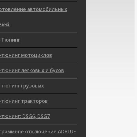
отовление автомобильных
чей.
-Тюнинг
-тюнинг мотоциклов
-тюнинг легковых и бусов
-тюнинг грузовых
-тюнинг тракторов
-тюнинг: DSG6, DSG7
граммное отключение ADBLUE