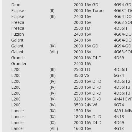
Dion
2000 16v GDI
4G94-GD
Eclipse
(II)
2000 16v Turbo
4G63T-
Eclipse
(III)
2400 16v
4G64-D
Freeca
2000 16v
4G63-SO
Freeca
2500 TD
4D56IT
Fuzion
2400 16v
4G64-D
Galant
2400 16v
4G64-D
Galant
(IX)
2000 16v GDI
4G94-GD
Galant
(VIII)
2000 16v
4G63-SO
Grandis
2000 16V DI-D
4D69
Grunder
2400 16V
L200
(III)
2500 TD
4D56IT
L200
(III)
3500 V6
6G74
L200
(IV)
2500 16v DI-D
4D56IT2
L200
(IV)
2500 16v DI-D
4D56IT3
L200
(IV)
2500 16v DI-D
4D56IT3
L200
(IV)
3200 16v DI-D
4M41GVI
L200
(IV)
3500 24V V6
6G74
Lancer
(IX)
1500 16v
4A91-MI
Lancer
(IX)
1800 16v DI-D
4N13
Lancer
(IX)
2000 16V DI-D
4D69
Lancer
(VIII)
1600 16v
4G18